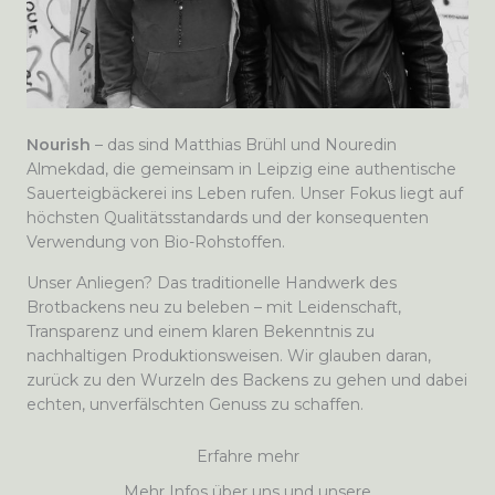
Nourish
– das sind Matthias Brühl und Nouredin
Almekdad, die gemeinsam in Leipzig eine authentische
Sauerteigbäckerei ins Leben rufen. Unser Fokus liegt auf
höchsten Qualitätsstandards und der konsequenten
Verwendung von Bio-Rohstoffen.
Unser Anliegen? Das traditionelle Handwerk des
Brotbackens neu zu beleben – mit Leidenschaft,
Transparenz und einem klaren Bekenntnis zu
nachhaltigen Produktionsweisen. Wir glauben daran,
zurück zu den Wurzeln des Backens zu gehen und dabei
echten, unverfälschten Genuss zu schaffen.
Erfahre mehr
Mehr Infos über uns und unsere